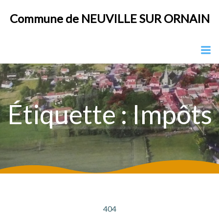
Aller
Commune de NEUVILLE SUR ORNAIN
au
contenu
Étiquette :
Impôts
404