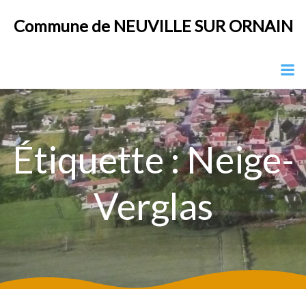
Aller
Commune de NEUVILLE SUR ORNAIN
au
contenu
Étiquette :
Neige-
Verglas