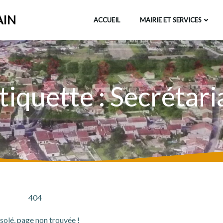
AIN
ACCUEIL
MAIRIE ET SERVICES
tiquette :
Secrétari
404
solé, page non trouvée !