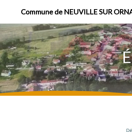
Aller
au
Commune de NEUVILLE SUR ORN
contenu
É
Dé