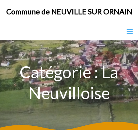
Aller
Commune de NEUVILLE SUR ORNAIN
au
contenu
Catégorie :
La
Neuvilloise